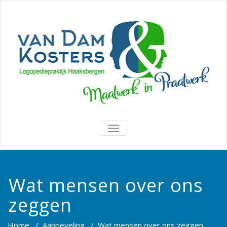
TOGGLE
NAVIGATION
Wat mensen over ons
zeggen
Home
/
Aanbeveling
/
Wat mensen over ons zeggen