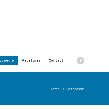
gopedie
Vacatures
Contact
Home
/
Logopedie