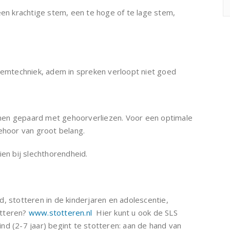
n krachtige stem, een te hoge of te lage stem,
demtechniek, adem in spreken verloopt niet goed
men gepaard met gehoorverliezen. Voor een optimale
ehoor van groot belang.
ien bij slechthorendheid.
d, stotteren in de kinderjaren en adolescentie,
otteren?
www.stotteren.nl
Hier kunt u ook de SLS
kind (2-7 jaar) begint te stotteren: aan de hand van